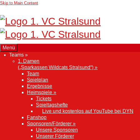
Skip to Main Content
Menü
Teams »
1. Damen
(„Sparkassen Wildcats Stralsund“) »
Team
Spielplan
Ergebnisse
Heimspiele »
Tickets
Spieltagshefte
Live und kostenlos auf YouTube bei DYN
Fanshop
Sponsoren/Förderer »
Unsere Sponsoren
Unserer Förderer