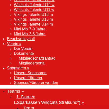
Wildcats Talente U12 w
Wildcats Talente U11 w
Vikings Talente U18 m
Vikings Talente U16 m
Vikings Talente U14 m
Mini Mix 7-9 Jahre
Mini Mix 3-6 Jahre
Beachvolleyball
Verein »
Der Verein
Dokumente
Mitgliedschaftsantrag
Mitgliederportal
Sponsoren »
Unsere Sponsoren
Unsere Förderer
Sponsor/Förderer werden
Teams »
1. Damen
(„Sparkassen Wildcats Stralsund“) »
Team