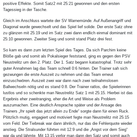
positive Effekte. Somit Satz2 mit 25:21 gewonnen und den ersten
Tagessieg in der Tasche.
Gleich im Anschluss wartete der SV Warnemünde. Auf Außenangriff und
Diagonal wurde gewechselt und das Spiel lief solide. Der erste Satz ohne
zu glänzen mit 25:19 und im Satz zwei dann endlich einmal dominant mit
25:10 gewonnen. Zweiter Sieg und somit stand Platz drei fest.
So kam es dann zum letzten Spiel des Tages. Da sich Parchim keine
Blöße gab und somit als Pokalsieger feststand, ging es gegen den PSV
Neustrelitz um den 2. Platz. Der 1. Satz begann katastrophal. Trotz sehr
guter Annahmen lag das Team schnell 0:6 hinten. Der Trainer sah sich
gezwungen die erste Auszeit zu nehmen und das Team erneut
einzuschwören. Auszeit zwei war dann nach zwei teilnahmslosen
Ballwechseln nötig und es stand 0:8. Der Trainer ratlos, die Spielerinnen
lustlos und so schenkte man Neustrelitz Satz 1 mit 25:15. Hierbei ist das
Ergebnis eher zweitranging, eher die Art und Weise als Problem
auszumachen. Eine deutlich Ansprache später und der Ansage des
Trainers „Ihr spielt das jetzt allein zu Ende“ sorgte dann für einen Ruck.
Plötzlich mutig, engagiert und motiviert fegte man Neustrelitz mit 25:15
vom Feld. Der Tiebreak war dann ähnlich, nur das die Fehlerquote wieder
anstieg. Die Stralsunder führten mit 12:9 und die „Angst vor dem Sieg“
war da und lähmte. Mit 13:15 verlor man dann den Satz und somit auch