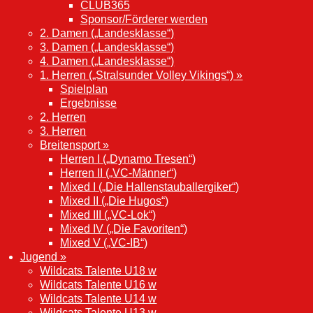
CLUB365
Sponsor/Förderer werden
2. Damen („Landesklasse“)
3. Damen („Landesklasse“)
4. Damen („Landesklasse“)
1. Herren („Stralsunder Volley Vikings“) »
Spielplan
Ergebnisse
2. Herren
3. Herren
Breitensport »
Herren I („Dynamo Tresen“)
Herren II („VC-Männer“)
Mixed I („Die Hallenstauballergiker“)
Mixed II („Die Hugos“)
Mixed III („VC-Lok“)
Mixed IV („Die Favoriten“)
Mixed V („VC-IB“)
Jugend »
Wildcats Talente U18 w
Wildcats Talente U16 w
Wildcats Talente U14 w
Wildcats Talente U13 w