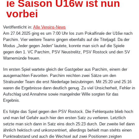
ie Saison U16w ist nun
vorbei
Veröffentlicht in:
Alle Vereins-News
Am 27.04.2025 ging es um 7:00 Uhr los zum Pokalfinale der U16w nach
Parchim. Vier weitere Teams gingen ebenfalls auf die Titeljagd. Da der
Modus „Jeder gegen Jeden“ lautete, konnte man sich auf die Spiele
gegen den 1. VC Parchim, PSV Neustrelitz, PSV Rostock und den SV
Warnemünde freuen.
Im ersten Spiel wartete gleich der Gastgeber aus Parchim, einem der
ausgemachten Favoriten. Parchim reichten zwei Sätze um den
Stralsunder Team die erst Niederlage beizubringen. Mit 25:20 und 25:16
waren die Ergebnisse dann deutlich genug. Zu viel Unsicherheit, Fehler in
Aufschlag und Annahme sowie mangelnder Wille sorgten für das
Ergebnis.
Es folgte das Spiel gegen den PSV Rostock. Die Fehlerquote blieb hoch
und man lief Gefahr auch hier den ersten Satz zu verlieren. Letztlich
setzte man sich dann in Satz eins doch 25:23 durch. Der zweite lief dann
ähnlich hektisch und unkonzentriert, allerdings behielt man stehts einen
Punkteabstand und auch die Wechsel auf zwei Positionen zeigten