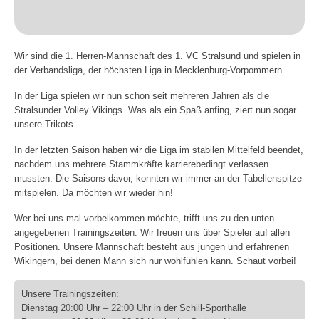
1. Herren („Stralsunder Volley Vikings“) »
Spielplan
Wir sind die 1. Herren-Mannschaft des 1. VC Stralsund und spielen in
der Verbandsliga, der höchsten Liga in Mecklenburg-Vorpommern.
Ergebnisse
In der Liga spielen wir nun schon seit mehreren Jahren als die
2. Herren
Stralsunder Volley Vikings. Was als ein Spaß anfing, ziert nun sogar
unsere Trikots.
3. Herren
In der letzten Saison haben wir die Liga im stabilen Mittelfeld beendet,
Breitensport »
nachdem uns mehrere Stammkräfte karrierebedingt verlassen
mussten. Die Saisons davor, konnten wir immer an der Tabellenspitze
Herren I („Dynamo Tresen“)
mitspielen. Da möchten wir wieder hin!
Herren II („VC-Männer“)
Wer bei uns mal vorbeikommen möchte, trifft uns zu den unten
angegebenen Trainingszeiten. Wir freuen uns über Spieler auf allen
Mixed I („Die Hallenstauballergiker“)
Positionen. Unsere Mannschaft besteht aus jungen und erfahrenen
Wikingern, bei denen Mann sich nur wohlfühlen kann. Schaut vorbei!
Mixed II („Die Hugos“)
Unsere Trainingszeiten:
Mixed III („VC-Lok“)
Dienstag 20:00 Uhr – 22:00 Uhr in der Schill-Sporthalle