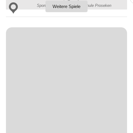
in Proseken,
Spieltagshefte
Sporthalle der Regionalen Schule Proseken
Weitere Spiele
Live und kostenlos auf YouTube bei DYN
Fanshop
Sponsoren/Förderer »
Unsere Sponsoren
Unserer Förderer
CLUB365
Sponsor/Förderer werden
2. Damen („Landesklasse“)
3. Damen („Landesklasse“)
4. Damen („Landesklasse“)