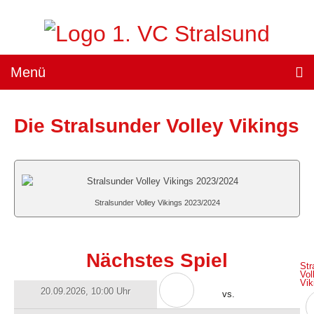
Menü
Teams »
Die Stralsunder Volley Vikings
1. Damen
(„Sparkassen Wildcats Stralsund“) »
Team
Stralsunder Volley Vikings 2023/2024
Spielplan
Ergebnisse
Nächstes Spiel
Str
Heimspiele »
Vol
Vik
20.09.2026
, 10:00 Uhr
vs.
Tickets
Landesleistungszentrum