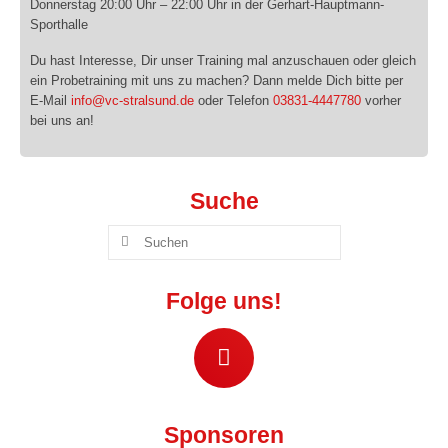
Donnerstag 20:00 Uhr – 22:00 Uhr in der Gerhart-Hauptmann-
Mixed IV („Die Favoriten“)
Sporthalle
Du hast Interesse, Dir unser Training mal anzuschauen oder gleich
Mixed V („VC-IB“)
ein Probetraining mit uns zu machen? Dann melde Dich bitte per
E-Mail
info@vc-stralsund.de
oder Telefon
03831-4447780
vorher
Jugend »
bei uns an!
Wildcats Talente U18 w
Wildcats Talente U16 w
Suche
Wildcats Talente U14 w
Wildcats Talente U13 w
Folge uns!
Wildcats Talente U12 w
Wildcats Talente U11 w
Vikings Talente U18 m
Sponsoren
Vikings Talente U16 m