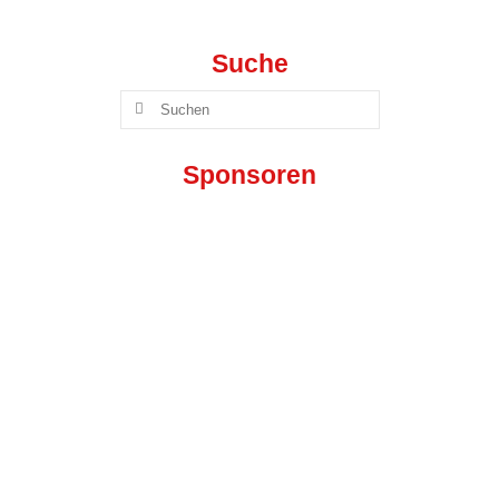
1. Herren („Stralsunder Volley Vikings“) »
Suche
Spielplan
Suchen
Ergebnisse
nach:
2. Herren
Sponsoren
3. Herren
Breitensport »
Herren I („Dynamo Tresen“)
Herren II („VC-Männer“)
Mixed I („Die Hallenstauballergiker“)
Mixed II („Die Hugos“)
Mixed III („VC-Lok“)