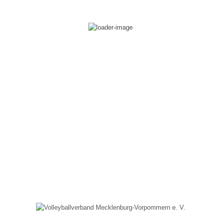
Mixed IV („Die Favoriten“)
Mixed V („VC-IB“)
Jugend »
Wildcats Talente U18 w
Wildcats Talente U16 w
Wildcats Talente U14 w
Wildcats Talente U13 w
Wildcats Talente U12 w
Wildcats Talente U11 w
Vikings Talente U18 m
Vikings Talente U16 m