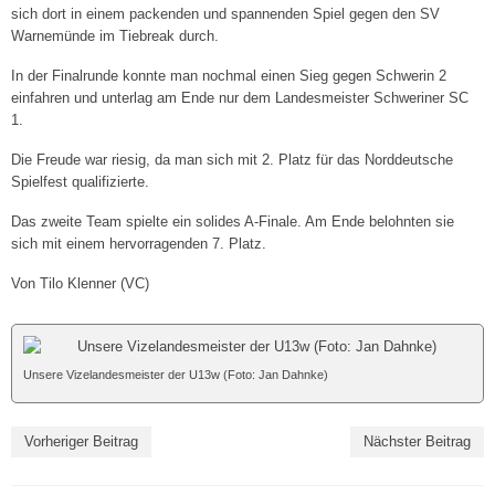
sich dort in einem packenden und spannenden Spiel gegen den SV
Spieltagshefte
Warnemünde im Tiebreak durch.
Live und kostenlos auf YouTube bei DYN
In der Finalrunde konnte man nochmal einen Sieg gegen Schwerin 2
einfahren und unterlag am Ende nur dem Landesmeister Schweriner SC
Fanshop
1.
Sponsoren/Förderer »
Die Freude war riesig, da man sich mit 2. Platz für das Norddeutsche
Spielfest qualifizierte.
Unsere Sponsoren
Das zweite Team spielte ein solides A-Finale. Am Ende belohnten sie
Unserer Förderer
sich mit einem hervorragenden 7. Platz.
Von Tilo Klenner (VC)
CLUB365
Sponsor/Förderer werden
Unsere Vizelandesmeister der U13w (Foto: Jan Dahnke)
2. Damen („Landesklasse“)
3. Damen („Landesklasse“)
Vorheriger Beitrag
Nächster Beitrag
4. Damen („Landesklasse“)