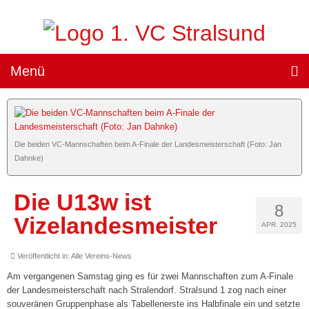
Menü
Teams »
1. Damen
Die beiden VC-Mannschaften beim A-Finale der Landesmeisterschaft (Foto: Jan
(„Sparkassen Wildcats Stralsund“) »
Dahnke)
Team
Die U13w ist
Spielplan
8
Vizelandesmeister
APR. 2025
Ergebnisse
Veröffentlicht in:
Alle Vereins-News
Heimspiele »
Am vergangenen Samstag ging es für zwei Mannschaften zum A-Finale
der Landesmeisterschaft nach Stralendorf. Stralsund 1 zog nach einer
Tickets
souveränen Gruppenphase als Tabellenerste ins Halbfinale ein und setzte