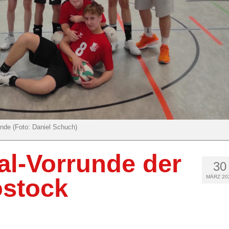
unde (Foto: Daniel Schuch)
l-Vorrunde der
30
MÄRZ 20
ostock