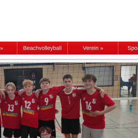
 »
Beachvolleyball
Verein »
Spo