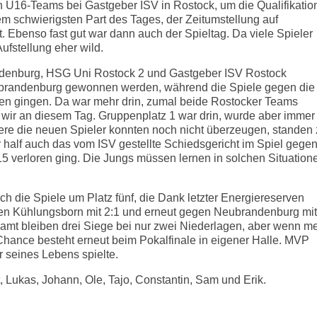
n U16-Teams bei Gastgeber ISV in Rostock, um die Qualifikatio
em schwierigsten Part des Tages, der Zeitumstellung auf
. Ebenso fast gut war dann auch der Spieltag. Da viele Spieler
ufstellung eher wild.
denburg, HSG Uni Rostock 2 und Gastgeber ISV Rostock
eubrandenburg gewonnen werden, während die Spiele gegen die
ren gingen. Da war mehr drin, zumal beide Rostocker Teams
 wir an diesem Tag. Gruppenplatz 1 war drin, wurde aber immer
ndere die neuen Spieler konnten noch nicht überzeugen, standen
half auch das vom ISV gestellte Schiedsgericht im Spiel gege
15 verloren ging. Die Jungs müssen lernen in solchen Situation
h die Spiele um Platz fünf, die Dank letzter Energiereserven
en Kühlungsborn mit 2:1 und erneut gegen Neubrandenburg mit
mt bleiben drei Siege bei nur zwei Niederlagen, aber wenn m
Chance besteht erneut beim Pokalfinale in eigener Halle. MVP
r seines Lebens spielte.
, Lukas, Johann, Ole, Tajo, Constantin, Sam und Erik.