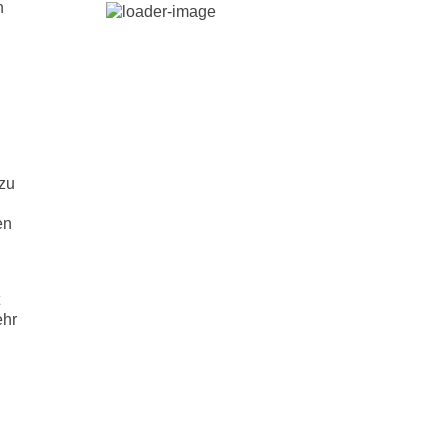
n
 zu
n
en
ehr