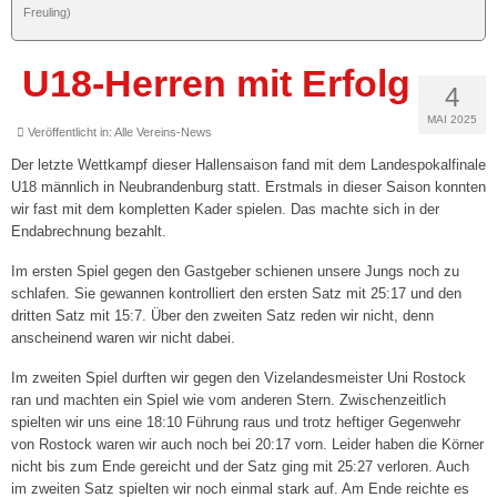
Freuling)
Spieltagshefte
Live und kostenlos auf YouTube bei DYN
U18-Herren mit Erfolg
4
Fanshop
MAI 2025
Veröffentlicht in:
Alle Vereins-News
Sponsoren/Förderer »
Der letzte Wettkampf dieser Hallensaison fand mit dem Landespokalfinale
U18 männlich in Neubrandenburg statt. Erstmals in dieser Saison konnten
Unsere Sponsoren
wir fast mit dem kompletten Kader spielen. Das machte sich in der
Endabrechnung bezahlt.
Unserer Förderer
Im ersten Spiel gegen den Gastgeber schienen unsere Jungs noch zu
CLUB365
schlafen. Sie gewannen kontrolliert den ersten Satz mit 25:17 und den
dritten Satz mit 15:7. Über den zweiten Satz reden wir nicht, denn
Sponsor/Förderer werden
anscheinend waren wir nicht dabei.
Im zweiten Spiel durften wir gegen den Vizelandesmeister Uni Rostock
2. Damen („Landesklasse“)
ran und machten ein Spiel wie vom anderen Stern. Zwischenzeitlich
spielten wir uns eine 18:10 Führung raus und trotz heftiger Gegenwehr
3. Damen („Landesklasse“)
von Rostock waren wir auch noch bei 20:17 vorn. Leider haben die Körner
nicht bis zum Ende gereicht und der Satz ging mit 25:27 verloren. Auch
4. Damen („Landesklasse“)
im zweiten Satz spielten wir noch einmal stark auf. Am Ende reichte es