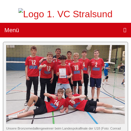
Menü
Teams »
1. Damen
(„Sparkassen Wildcats Stralsund“) »
Team
Spielplan
Ergebnisse
Heimspiele »
Tickets
Unsere Bronzemedaillengewinner beim Landespokalfinale der U18 (Foto: Conrad