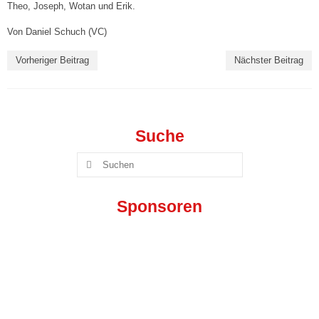
Theo, Joseph, Wotan und Erik.
Mixed IV („Die Favoriten“)
Von Daniel Schuch (VC)
Mixed V („VC-IB“)
Vorheriger Beitrag
Nächster Beitrag
Jugend »
Wildcats Talente U18 w
Wildcats Talente U16 w
Suche
Suchen
Wildcats Talente U14 w
nach:
Wildcats Talente U13 w
Sponsoren
Wildcats Talente U12 w
Wildcats Talente U11 w
Vikings Talente U18 m
Vikings Talente U16 m