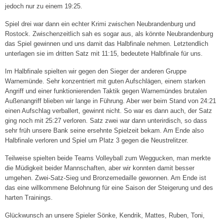
jedoch nur zu einem 19:25.
1. Herren („Stralsunder Volley Vikings“) »
Spiel drei war dann ein echter Krimi zwischen Neubrandenburg und
Spielplan
Rostock. Zwischenzeitlich sah es sogar aus, als könnte Neubrandenburg
das Spiel gewinnen und uns damit das Halbfinale nehmen. Letztendlich
Ergebnisse
unterlagen sie im dritten Satz mit 11:15, bedeutete Halbfinale für uns.
2. Herren
Im Halbfinale spielten wir gegen den Sieger der anderen Gruppe
Warnemünde. Sehr konzentriert mit guten Aufschlägen, einem starken
3. Herren
Angriff und einer funktionierenden Taktik gegen Warnemündes brutalen
Außenangriff blieben wir lange in Führung. Aber wer beim Stand von 24:21
Breitensport »
einen Aufschlag verballert, gewinnt nicht. So war es dann auch, der Satz
ging noch mit 25:27 verloren. Satz zwei war dann unterirdisch, so dass
Herren I („Dynamo Tresen“)
sehr früh unsere Bank seine ersehnte Spielzeit bekam. Am Ende also
Halbfinale verloren und Spiel um Platz 3 gegen die Neustrelitzer.
Herren II („VC-Männer“)
Teilweise spielten beide Teams Volleyball zum Weggucken, man merkte
die Müdigkeit beider Mannschaften, aber wir konnten damit besser
Mixed I („Die Hallenstauballergiker“)
umgehen. Zwei-Satz-Sieg und Bronzemedaille gewonnen. Am Ende ist
das eine willkommene Belohnung für eine Saison der Steigerung und des
Mixed II („Die Hugos“)
harten Trainings.
Mixed III („VC-Lok“)
Glückwunsch an unsere Spieler Sönke, Kendrik, Mattes, Ruben, Toni,