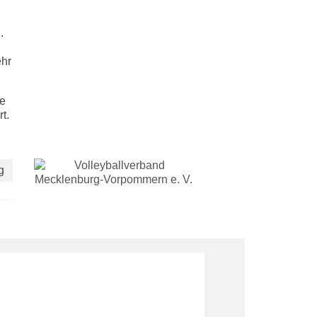
.
ehr
te
t.
g