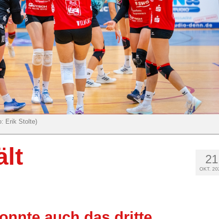
: Erik Stolte)
ält
21
OKT. 20
onnte auch das dritte