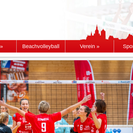
 »
Beachvolleyball
Verein »
Spo