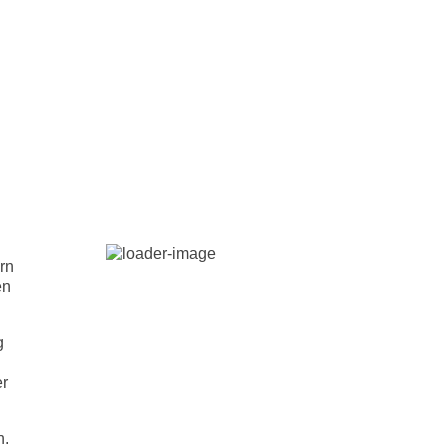
rn
en
g
er
n.