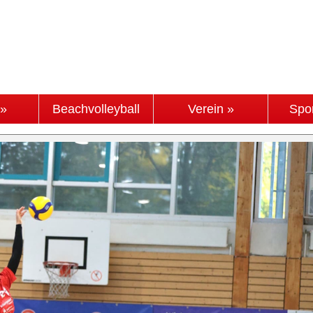
 »
Beachvolleyball
Verein »
Spo