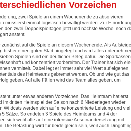
nterschiedlichen Vorzeichen
sforderung, zwei Spiele an einem Wochenende zu absolvieren.
ip muss erst einmal logistisch bewältigt werden. Zur Einordnun
en den zwei Doppelspieltagen jetzt und nächste Woche, noch d
gart ansteht.
r zunächst auf die Spiele an diesem Wochenende. Als Aufsteige
ng bisher einen guten Start hingelegt und wird alles unternehme
ieben Spielen sind ein deutlicher Beleg dafür. Die Sparkassen
ssenhaft und konzentriert vorbereiten. Der Trainer hat sich ei
nnen vermittelt. Dabei legt er immer sehr viel Wert auf eigenen
Potentials des Heimteams gebremst werden. Ob und wie gut das
rfolg geben. Auf alle Fällen wird das Team alles geben, um
 steht unter etwas anderen Vorzeichen. Das Heimteam hat erst
d im dritten Heimspiel der Saison nach 6 Niederlagen wieder
 Wildcats werden sich auf eine konzentrierte Leistung und viel
 5 Sätze. So endeten 3 Spiele des Heimteams und 4 der
en sich wohl alle auf eine intensive Auseinandersetzung mit
 Die Belastung wird für beide gleich sein, weil auch Dingolfin