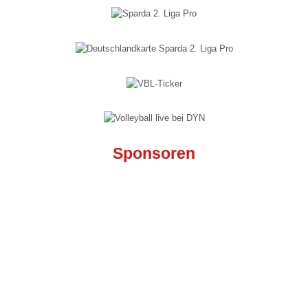
Vikings Talente U18 m
Vikings Talente U16 m
Vikings Talente U14 m
Mini Mix 7-9 Jahre
Mini Mix 3-6 Jahre
Beachvolleyball
Sponsoren
Verein »
Der Verein
Dokumente
Mitgliedschaftsantrag
Mitgliederportal