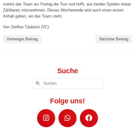
startet das Team am Freitag die Tour und hofft, aus beiden Spielen etwas
Zählbares mitzunehmen. Dieses Wochenende wird auch einen ersten
Mixed III („VC-Lok“)
Anhalt geben, wo das Team steht.
Mixed IV („Die Favoriten“)
Von Steffen Täubrich (VC)
Mixed V („VC-IB“)
Vorheriger Beitrag
Nächster Beitrag
Jugend »
Wildcats Talente U18 w
Suche
Wildcats Talente U16 w
Suchen
Wildcats Talente U14 w
nach:
Wildcats Talente U13 w
Folge uns!
Wildcats Talente U12 w
Wildcats Talente U11 w