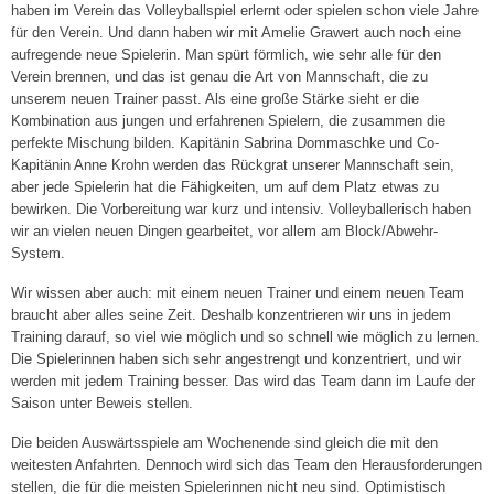
haben im Verein das Volleyballspiel erlernt oder spielen schon viele Jahre
für den Verein. Und dann haben wir mit Amelie Grawert auch noch eine
4. Damen („Landesklasse“)
aufregende neue Spielerin. Man spürt förmlich, wie sehr alle für den
Verein brennen, und das ist genau die Art von Mannschaft, die zu
1. Herren („Stralsunder Volley Vikings“) »
unserem neuen Trainer passt. Als eine große Stärke sieht er die
Kombination aus jungen und erfahrenen Spielern, die zusammen die
Spielplan
perfekte Mischung bilden. Kapitänin Sabrina Dommaschke und Co-
Kapitänin Anne Krohn werden das Rückgrat unserer Mannschaft sein,
Ergebnisse
aber jede Spielerin hat die Fähigkeiten, um auf dem Platz etwas zu
bewirken. Die Vorbereitung war kurz und intensiv. Volleyballerisch haben
2. Herren
wir an vielen neuen Dingen gearbeitet, vor allem am Block/Abwehr-
System.
3. Herren
Wir wissen aber auch: mit einem neuen Trainer und einem neuen Team
Breitensport »
braucht aber alles seine Zeit. Deshalb konzentrieren wir uns in jedem
Training darauf, so viel wie möglich und so schnell wie möglich zu lernen.
Herren I („Dynamo Tresen“)
Die Spielerinnen haben sich sehr angestrengt und konzentriert, und wir
werden mit jedem Training besser. Das wird das Team dann im Laufe der
Herren II („VC-Männer“)
Saison unter Beweis stellen.
Die beiden Auswärtsspiele am Wochenende sind gleich die mit den
Mixed I („Die Hallenstauballergiker“)
weitesten Anfahrten. Dennoch wird sich das Team den Herausforderungen
stellen, die für die meisten Spielerinnen nicht neu sind. Optimistisch
Mixed II („Die Hugos“)