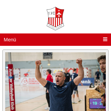
Menü
Teams »
1. Damen
(„Sparkassen Wildcats Stralsund“) »
Team
Spielplan
Ergebnisse
Heimspiele »