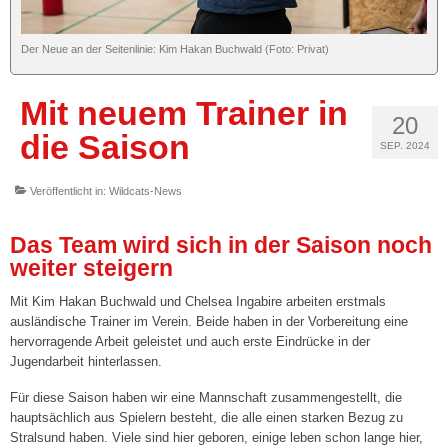
Tickets
Der Neue an der Seitenlinie: Kim Hakan Buchwald (Foto: Privat)
Spieltagshefte
Mit neuem Trainer in
Live und kostenlos auf YouTube bei DYN
20
die Saison
SEP. 2024
Fanshop
Veröffentlicht in:
Wildcats-News
Sponsoren/Förderer »
Unsere Sponsoren
Das Team wird sich in der Saison noch
weiter steigern
Unserer Förderer
Mit Kim Hakan Buchwald und Chelsea Ingabire arbeiten erstmals
CLUB365
ausländische Trainer im Verein. Beide haben in der Vorbereitung eine
hervorragende Arbeit geleistet und auch erste Eindrücke in der
Sponsor/Förderer werden
Jugendarbeit hinterlassen.
Für diese Saison haben wir eine Mannschaft zusammengestellt, die
2. Damen („Landesklasse“)
hauptsächlich aus Spielern besteht, die alle einen starken Bezug zu
Stralsund haben. Viele sind hier geboren, einige leben schon lange hier,
3. Damen („Landesklasse“)