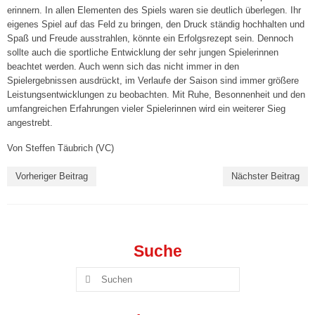
erinnern. In allen Elementen des Spiels waren sie deutlich überlegen. Ihr
4. Damen („Landesklasse“)
eigenes Spiel auf das Feld zu bringen, den Druck ständig hochhalten und
Spaß und Freude ausstrahlen, könnte ein Erfolgsrezept sein. Dennoch
sollte auch die sportliche Entwicklung der sehr jungen Spielerinnen
1. Herren („Stralsunder Volley Vikings“) »
beachtet werden. Auch wenn sich das nicht immer in den
Spielergebnissen ausdrückt, im Verlaufe der Saison sind immer größere
Spielplan
Leistungsentwicklungen zu beobachten. Mit Ruhe, Besonnenheit und den
umfangreichen Erfahrungen vieler Spielerinnen wird ein weiterer Sieg
Ergebnisse
angestrebt.
2. Herren
Von Steffen Täubrich (VC)
3. Herren
Vorheriger Beitrag
Nächster Beitrag
Breitensport »
Herren I („Dynamo Tresen“)
Suche
Herren II („VC-Männer“)
Suchen
Mixed I („Die Hallenstauballergiker“)
nach:
Mixed II („Die Hugos“)