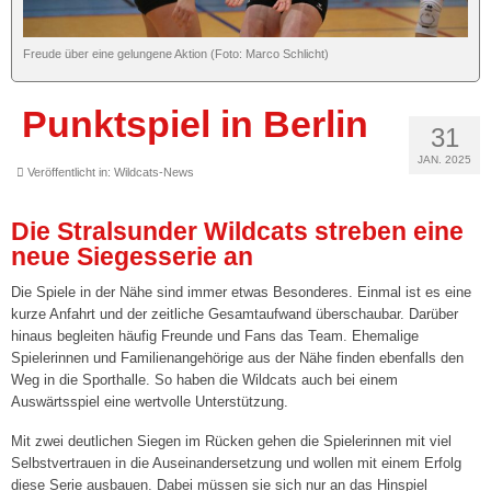
Tickets
Freude über eine gelungene Aktion (Foto: Marco Schlicht)
Spieltagshefte
Punktspiel in Berlin
Live und kostenlos auf YouTube bei DYN
31
JAN. 2025
Fanshop
Veröffentlicht in:
Wildcats-News
Sponsoren/Förderer »
Die Stralsunder Wildcats streben eine
neue Siegesserie an
Unsere Sponsoren
Die Spiele in der Nähe sind immer etwas Besonderes. Einmal ist es eine
Unserer Förderer
kurze Anfahrt und der zeitliche Gesamtaufwand überschaubar. Darüber
hinaus begleiten häufig Freunde und Fans das Team. Ehemalige
CLUB365
Spielerinnen und Familienangehörige aus der Nähe finden ebenfalls den
Weg in die Sporthalle. So haben die Wildcats auch bei einem
Sponsor/Förderer werden
Auswärtsspiel eine wertvolle Unterstützung.
2. Damen („Landesklasse“)
Mit zwei deutlichen Siegen im Rücken gehen die Spielerinnen mit viel
Selbstvertrauen in die Auseinandersetzung und wollen mit einem Erfolg
3. Damen („Landesklasse“)
diese Serie ausbauen. Dabei müssen sie sich nur an das Hinspiel