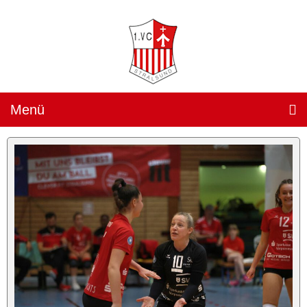
Menü
Teams »
1. Damen
(„Sparkassen Wildcats Stralsund“) »
Team
Spielplan
Ergebnisse
Heimspiele »