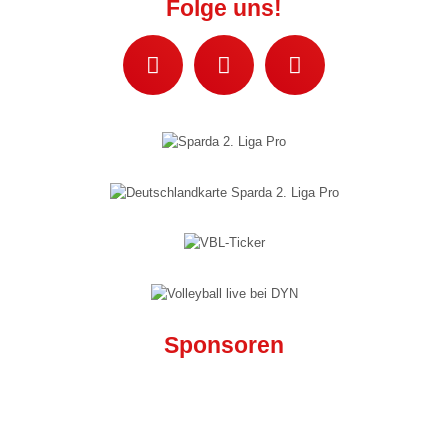
Folge uns!
Mixed III („VC-Lok“)
Mixed IV („Die Favoriten“)
Mixed V („VC-IB“)
Jugend »
Wildcats Talente U18 w
Wildcats Talente U16 w
Wildcats Talente U14 w
Wildcats Talente U13 w
Sponsoren
Wildcats Talente U12 w
Wildcats Talente U11 w