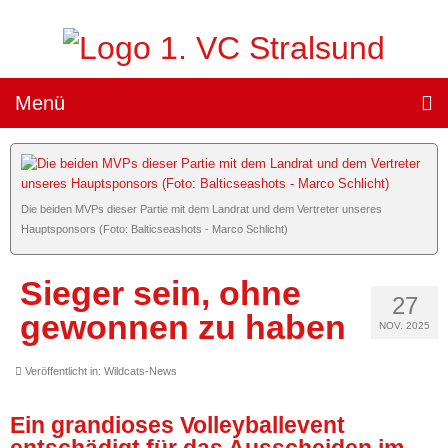
Menü
Teams »
1. Damen
Die beiden MVPs dieser Partie mit dem Landrat und dem Vertreter unseres
(„Sparkassen Wildcats Stralsund“) »
Hauptsponsors (Foto: Balticseashots - Marco Schlicht)
Team
Sieger sein, ohne
Spielplan
27
gewonnen zu haben
NOV. 2025
Ergebnisse
Veröffentlicht in:
Wildcats-News
Heimspiele »
Ein grandioses Volleyballevent
Tickets
entschädigt für das Ausscheiden im