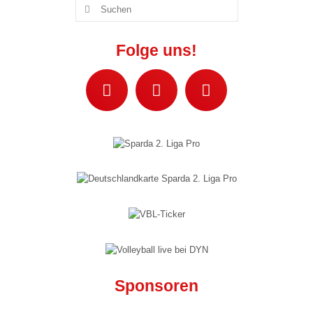
Suchen
Mixed IV („Die Favoriten“)
nach:
Mixed V („VC-IB“)
Folge uns!
Jugend »
Wildcats Talente U18 w
Wildcats Talente U16 w
Wildcats Talente U14 w
Wildcats Talente U13 w
Wildcats Talente U12 w
Wildcats Talente U11 w
Vikings Talente U18 m
Sponsoren
Vikings Talente U16 m