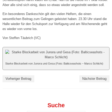
1. Herren („Stralsunder Volley Vikings“) »
Aber alle sind sich einig, dass so etwas wieder angestrebt werden soll.
Ein besonderes Dankeschön gilt den vielen Helfern, die einen
Spielplan
wesentlichen Beitrag zum Gelingen geleistet haben. 23.30 Uhr stand die
Halle wieder für den Schulsport zur Verfügung und am Wochenende geht
Ergebnisse
es wieder von vorne los.
2. Herren
Von Steffen Täubrich (VC)
3. Herren
Breitensport »
Starke Blockarbeit von Junora und Gesa (Foto: Balticseashots – Marco Schlicht)
Herren I („Dynamo Tresen“)
Herren II („VC-Männer“)
Vorheriger Beitrag
Nächster Beitrag
Mixed I („Die Hallenstauballergiker“)
Mixed II („Die Hugos“)
Suche
Mixed III („VC-Lok“)