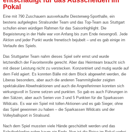
Spieltagshefte
Pokal
Eine mit 790 Zuschauern ausverkaufte Diesterweg-Sporthalle, ein
Live und kostenlos auf YouTube bei DYN
bestens aufgelegtes Stralsunder Team und das Top-Team aus Stuttgart
schufen einen würdigen Rahmen für das Saisonhighlight. Die
Fanshop
Begeisterung in der Halle war von Anfang bis zum Ende riesengroß. Jede
Aktion und jeder Punkt wurde frenetisch bejubelt – und es gab einige im
Sponsoren/Förderer »
Verlaufe des Spiels.
Unsere Sponsoren
Das Stuttgarter Team nahm dieses Spiel sehr ernst und wurde
letztendlich der Favoritenrolle gerecht. Aber das Heimteam braucht sich
Unserer Förderer
mit dieser Leistung nicht zu verstecken. Konzentriert und mutig wurde auf
dem Feld agiert. Es konnten Bälle mit dem Block abgewehrt werden, die
CLUB365
Liberas besonders, aber auch die anderen Teammitglieder zeigten
spektakuläre Abwehraktionen und auch die Angreiferinnen konnten sich
Sponsor/Förderer werden
wirkungsvoll in Szene setzen und punkten. So gab es auch Führungen in
den Sätzen, aber auch Serien von 3 und 5 Punkten für die Sparkassen
2. Damen („Landesklasse“)
Wildcats. Es war ein Spiel mit tollen Aktionen und es gab Sieger, ohne
das Spiel gewonnen zu haben – die Sparkassen Wildcats und der
3. Damen („Landesklasse“)
Volleyballsport in Stralsund.
4. Damen („Landesklasse“)
Nach dem Spiel mussten viele Hände geschüttelt werden und das
Schulterklopfen nahm kaum ein Ende. Nun ist die Reise im Pokal vorbei.