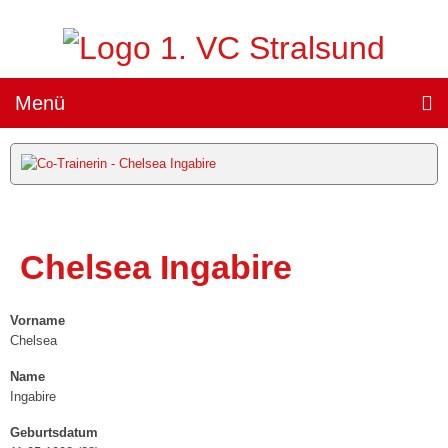
Menü
Teams »
1. Damen
(„Sparkassen Wildcats Stralsund“) »
Chelsea Ingabire
Team
Spielplan
Vorname
Ergebnisse
Chelsea
Name
Heimspiele »
Ingabire
Tickets
Geburtsdatum