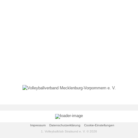
Mixed IV („Die Favoriten“)
Mixed V („VC-IB“)
Jugend »
Wildcats Talente U18 w
Wildcats Talente U16 w
Wildcats Talente U14 w
Wildcats Talente U13 w
Wildcats Talente U12 w
Wildcats Talente U11 w
Vikings Talente U18 m
Impressum
Datenschutzerklärung
Cookie-Einstellungen
1. Volleyballclub Stralsund e. V. © 2026
Vikings Talente U16 m