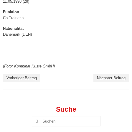
11.05.1998 (28)
Spieltagshefte
Funktion
Live und kostenlos auf YouTube bei DYN
Co-Trainerin
Nationalität
Fanshop
Dänemark (DEN)
Sponsoren/Förderer »
Unsere Sponsoren
Unserer Förderer
(Foto: Kombinat Küste GmbH)
CLUB365
Vorheriger Beitrag
Nächster Beitrag
Sponsor/Förderer werden
2. Damen („Landesklasse“)
Suche
3. Damen („Landesklasse“)
Suchen
nach:
4. Damen („Landesklasse“)