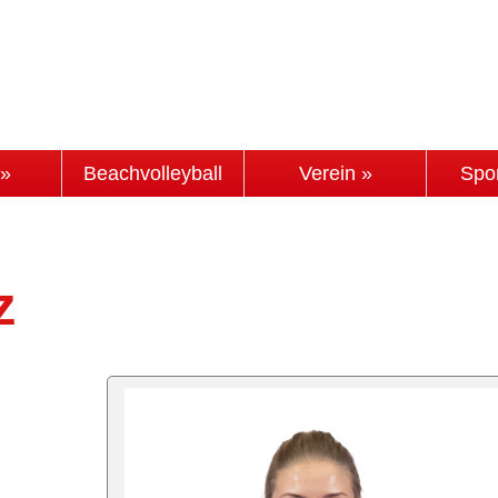
 »
Beachvolleyball
Verein »
Spo
z