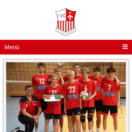
Menü
Teams »
1. Damen
(„Sparkassen Wildcats Stralsund“) »
Team
Spielplan
Ergebnisse
Heimspiele »