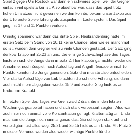
Spiel 2 gegen Uni Rostock war dann ein schweres Spiel, weil der Gegner
einfach viel spielstärker ist. Also absehbar war, dass das Spiel trotz
4. Damen („Landesklasse“)
hohen Einsatzes nicht gewonnen werden konnte, bekam unser Jakob aus
der U16 erste Spielerfahrung als Zuspieler im Läufersystem. Das Spiel
1. Herren („Stralsunder Volley Vikings“) »
ging mit 17 und 11 Punkten verloren.
Spielplan
Unnötig spannend war dann das dritte Spiel. Neubrandenburg hatte im
ersten Satz beim Stand von 18:11 keine Chance, aber wie es manchmal
Ergebnisse
so ist, wurden dem Gegner viel zu viele Chancen gestattet. Der Satz ging
denkbar knapp mit 25:23 an uns. Die einzige Schwächephase des Tages
2. Herren
leisteten sich die Jungs dann in Satz 2. Hier klappte gar nichts, weder die
Annahme, noch Zuspiel, noch Aufschlag und Angriff. Gerade einmal 16
3. Herren
Punkte konnten die Jungs generieren. Satz drei musste also entscheiden.
Vier starke Aufschläge von Erik brachten die schnelle Führung, die dann
auch nicht mehr abgegeben wurde. 15:9 und zweiter Sieg hieß es am
Breitensport »
Ende. Ein Kraftakt.
Herren I („Dynamo Tresen“)
Im letzten Spiel des Tages war Greifswald 2 dran, die in den letzten
Wochen gut gearbeitet haben und sich stark verbessert zeigten. Also war
Herren II („VC-Männer“)
auch hier noch einmal volle Konzentration gefragt. Kräftemäßig am Ende
machten die Jungs noch einmal genau das. Sie schlugen stark auf und
Mixed I („Die Hallenstauballergiker“)
verteidigten fast alles weg. 25:21 und 25:15 hieß es am Ende. Mit Platz 2
in dieser Vorrunde wurden also wieder wichtige Punkte für die
Mixed II („Die Hugos“)