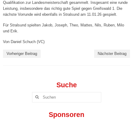
Qualifikation zur Landesmeisterschaft gesammelt. Insgesamt eine runde
Leistung, insbesondere das richtig gute Spiel gegen Greifswald 1. Die
Mixed III („VC-Lok“)
nächste Vorrunde wird ebenfalls in Stralsund am 11.01.26 gespielt.
Mixed IV („Die Favoriten“)
Für Stralsund spielten Jakob, Joseph, Theo, Mattes, Nils, Ruben, Milo
und Erik.
Mixed V („VC-IB“)
Von Daniel Schuch (VC)
Jugend »
Vorheriger Beitrag
Nächster Beitrag
Wildcats Talente U18 w
Wildcats Talente U16 w
Suche
Wildcats Talente U14 w
Suchen
Wildcats Talente U13 w
nach:
Wildcats Talente U12 w
Sponsoren
Wildcats Talente U11 w