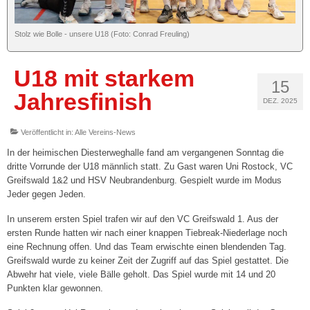
Tickets
Stolz wie Bolle - unsere U18 (Foto: Conrad Freuling)
Spieltagshefte
U18 mit starkem
Live und kostenlos auf YouTube bei DYN
15
Jahresfinish
DEZ. 2025
Fanshop
Veröffentlicht in:
Alle Vereins-News
Sponsoren/Förderer »
In der heimischen Diesterweghalle fand am vergangenen Sonntag die
Unsere Sponsoren
dritte Vorrunde der U18 männlich statt. Zu Gast waren Uni Rostock, VC
Greifswald 1&2 und HSV Neubrandenburg. Gespielt wurde im Modus
Unserer Förderer
Jeder gegen Jeden.
In unserem ersten Spiel trafen wir auf den VC Greifswald 1. Aus der
CLUB365
ersten Runde hatten wir nach einer knappen Tiebreak-Niederlage noch
eine Rechnung offen. Und das Team erwischte einen blendenden Tag.
Sponsor/Förderer werden
Greifswald wurde zu keiner Zeit der Zugriff auf das Spiel gestattet. Die
Abwehr hat viele, viele Bälle geholt. Das Spiel wurde mit 14 und 20
2. Damen („Landesklasse“)
Punkten klar gewonnen.
3. Damen („Landesklasse“)