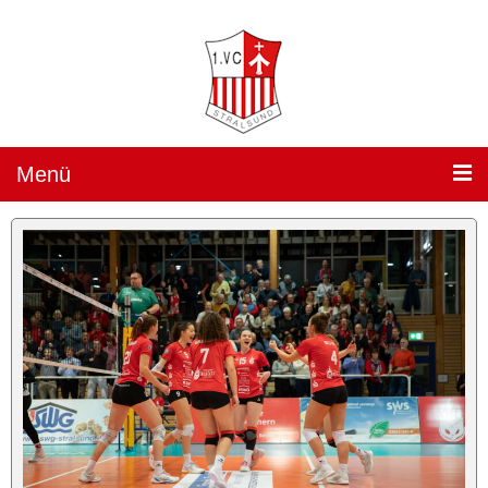
Menü
Teams »
1. Damen
(„Sparkassen Wildcats Stralsund“) »
Team
Spielplan
Ergebnisse
Heimspiele »