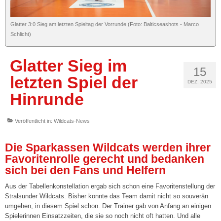
Tickets
Glatter 3:0 Sieg am letzten Spieltag der Vorrunde (Foto: Balticseashots - Marco
Schlicht)
Spieltagshefte
Live und kostenlos auf YouTube bei DYN
Glatter Sieg im
15
Fanshop
letzten Spiel der
DEZ. 2025
Hinrunde
Sponsoren/Förderer »
Unsere Sponsoren
Veröffentlicht in:
Wildcats-News
Unserer Förderer
Die Sparkassen Wildcats werden ihrer
Favoritenrolle gerecht und bedanken
CLUB365
sich bei den Fans und Helfern
Sponsor/Förderer werden
Aus der Tabellenkonstellation ergab sich schon eine Favoritenstellung der
Stralsunder Wildcats. Bisher konnte das Team damit nicht so souverän
2. Damen („Landesklasse“)
umgehen, in diesem Spiel schon. Der Trainer gab von Anfang an einigen
Spielerinnen Einsatzzeiten, die sie so noch nicht oft hatten. Und alle
3. Damen („Landesklasse“)