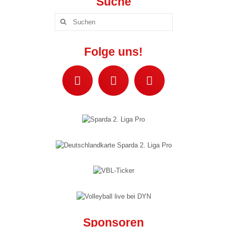
Suche
Vikings Talente U18 m
Suchen
Vikings Talente U16 m
nach:
Vikings Talente U14 m
Folge uns!
Mini Mix 7-9 Jahre
Mini Mix 3-6 Jahre
Beachvolleyball
Verein »
Der Verein
Dokumente
Mitgliedschaftsantrag
Mitgliederportal
Sponsoren