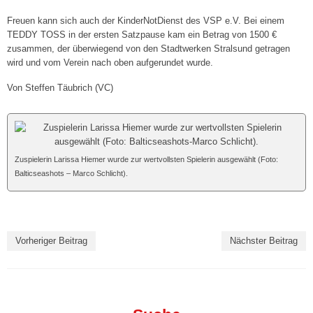
Freuen kann sich auch der KinderNotDienst des VSP e.V. Bei einem
Mixed III („VC-Lok“)
TEDDY TOSS in der ersten Satzpause kam ein Betrag von 1500 €
zusammen, der überwiegend von den Stadtwerken Stralsund getragen
Mixed IV („Die Favoriten“)
wird und vom Verein nach oben aufgerundet wurde.
Mixed V („VC-IB“)
Von Steffen Täubrich (VC)
Jugend »
Wildcats Talente U18 w
Zuspielerin Larissa Hiemer wurde zur wertvollsten Spielerin ausgewählt (Foto:
Wildcats Talente U16 w
Balticseashots – Marco Schlicht).
Wildcats Talente U14 w
Wildcats Talente U13 w
Vorheriger Beitrag
Nächster Beitrag
Wildcats Talente U12 w
Wildcats Talente U11 w