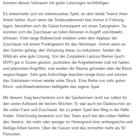
konnten dieses Vertrauen mit guten Leistungen rechtfertigen.
4. Damen („Landesklasse“)
Es entwickelte sich ein interessantes Spiel, an dem beide Teams ihren
Anteil hatten. Auch wenn die Stralsunderinnen fast immer in Führung
1. Herren („Stralsunder Volley Vikings“) »
lagen, bemühten sich die Gäste konsequent um einen Satzgewinn. So
konnten sich die Zuschauer an tollen Aktionen in Angriff und Abwehr
Spielplan
erfreuen. Viele lange Ballwechsel endeten unter dem Applaus der
Zuschauer mit einem Punktgewinn für das Heimteam. Immer wenn es
Ergebnisse
den Gästen gelang, den Vorsprung etwas zu reduzieren, fanden die
Wildcats eine gute Lösung. Von der Zuspielerin Larissa Hiemer (auch
2. Herren
MVP) gut in Szene gesetzt, punkteten die Angreiferinnen mal mit harten
und platzierten Angriffen, mal wurden die Räume gefunden oder der Block
3. Herren
angeschlagen. Sehr gute Aufschläge brachten einige Asse und setzten
das Gästeteam immer wieder unter Druck. Eine Reihe von sehr guten
Breitensport »
Block- und Abwehraktionen beflügelte das eigene Spiel.
Herren I („Dynamo Tresen“)
Mit diesem Sieg beschenkten sich die Spielerinnen nicht nur selbst für
den vielen Aufwand der letzten Wochen. Er war auch ein Dankeschön an
die vielen Fans und Zuschauer, die zu jedem Spiel den Weg in die Halle
Herren II („VC-Männer“)
finden. Gleichzeitig bedankte sich das Team auch bei den vielen Helfern
des Vereins, die mehr oder weniger im Hintergrund eine umfangreiche und
Mixed I („Die Hallenstauballergiker“)
fleißige Arbeit leisten. Über die Saison sind das immerhin mehr als 50
Personen.
Mixed II („Die Hugos“)