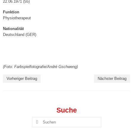
22.06.1971 (55)
Spieltagshefte
Funktion
Live und kostenlos auf YouTube bei DYN
Physiotherapeut
Nationalität
Fanshop
Deutschland (GER)
Sponsoren/Förderer »
Unsere Sponsoren
Unserer Förderer
(Foto: Farbspielfotografie/André Gschweng)
CLUB365
Vorheriger Beitrag
Nächster Beitrag
Sponsor/Förderer werden
2. Damen („Landesklasse“)
Suche
3. Damen („Landesklasse“)
Suchen
nach:
4. Damen („Landesklasse“)