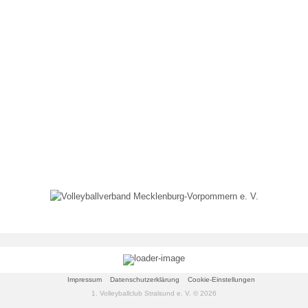
Mixed IV („Die Favoriten“)
Mixed V („VC-IB“)
Jugend »
Wildcats Talente U18 w
Wildcats Talente U16 w
Wildcats Talente U14 w
Wildcats Talente U13 w
Wildcats Talente U12 w
Wildcats Talente U11 w
Vikings Talente U18 m
Impressum
Datenschutzerklärung
Cookie-Einstellungen
1. Volleyballclub Stralsund e. V. © 2026
Vikings Talente U16 m