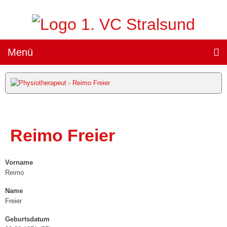
Menü
Teams »
1. Damen
(„Sparkassen Wildcats Stralsund“) »
Reimo Freier
Team
Spielplan
Vorname
Ergebnisse
Reimo
Name
Heimspiele »
Freier
Tickets
Geburtsdatum