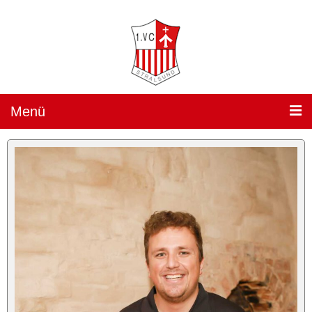
Menü
Teams »
1. Damen
(„Sparkassen Wildcats Stralsund“) »
Team
Spielplan
Ergebnisse
Heimspiele »