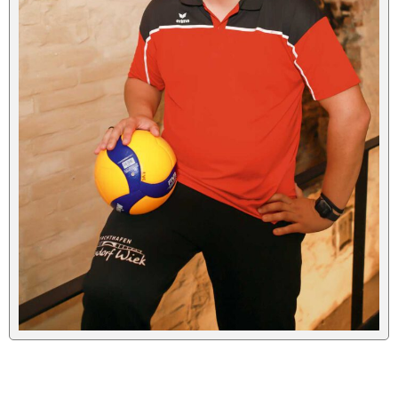
Tickets
Spieltagshefte
Live und kostenlos auf YouTube bei DYN
Fanshop
Sponsoren/Förderer »
Unsere Sponsoren
Unserer Förderer
CLUB365
Sponsor/Förderer werden
2. Damen („Landesklasse“)
3. Damen („Landesklasse“)