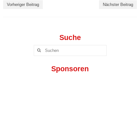
Vorheriger Beitrag
Nächster Beitrag
Mixed III („VC-Lok“)
Mixed IV („Die Favoriten“)
Suche
Mixed V („VC-IB“)
Suchen
Jugend »
nach:
Wildcats Talente U18 w
Sponsoren
Wildcats Talente U16 w
Wildcats Talente U14 w
Wildcats Talente U13 w
Wildcats Talente U12 w
Wildcats Talente U11 w