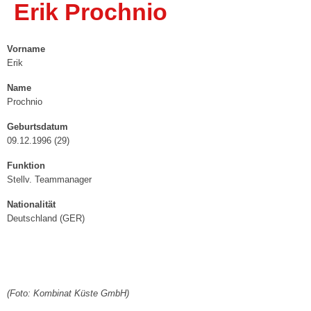
Erik Prochnio
4. Damen („Landesklasse“)
Vorname
1. Herren („Stralsunder Volley Vikings“) »
Erik
Spielplan
Name
Prochnio
Ergebnisse
Geburtsdatum
2. Herren
09.12.1996 (29)
Funktion
3. Herren
Stellv. Teammanager
Breitensport »
Nationalität
Deutschland (GER)
Herren I („Dynamo Tresen“)
Herren II („VC-Männer“)
Mixed I („Die Hallenstauballergiker“)
(Foto: Kombinat Küste GmbH)
Mixed II („Die Hugos“)