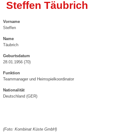
Steffen Täubrich
4. Damen („Landesklasse“)
Vorname
1. Herren („Stralsunder Volley Vikings“) »
Steffen
Spielplan
Name
Täubrich
Ergebnisse
Geburtsdatum
2. Herren
28.01.1956 (70)
Funktion
3. Herren
Teammanager und Heimspielkoordinator
Breitensport »
Nationalität
Deutschland (GER)
Herren I („Dynamo Tresen“)
Herren II („VC-Männer“)
Mixed I („Die Hallenstauballergiker“)
(Foto: Kombinat Küste GmbH)
Mixed II („Die Hugos“)