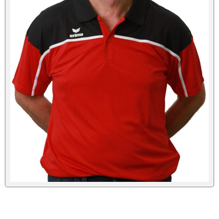
Tickets
Spieltagshefte
Live und kostenlos auf YouTube bei DYN
Fanshop
Sponsoren/Förderer »
Unsere Sponsoren
Unserer Förderer
CLUB365
Sponsor/Förderer werden
2. Damen („Landesklasse“)
3. Damen („Landesklasse“)