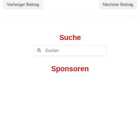
Vorheriger Beitrag
Nächster Beitrag
Mixed III („VC-Lok“)
Mixed IV („Die Favoriten“)
Suche
Mixed V („VC-IB“)
Suchen
Jugend »
nach:
Wildcats Talente U18 w
Sponsoren
Wildcats Talente U16 w
Wildcats Talente U14 w
Wildcats Talente U13 w
Wildcats Talente U12 w
Wildcats Talente U11 w